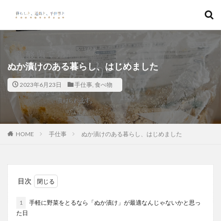
キーワード
カテゴリー
ぬか漬けのある暮らし、はじめました
2023年6月23日
手仕事
,
食べ物
検索
HOME
手仕事
ぬか漬けのある暮らし、はじめました
目次
1
手軽に野菜をとるなら「ぬか漬け」が最適なんじゃないかと思っ
た日