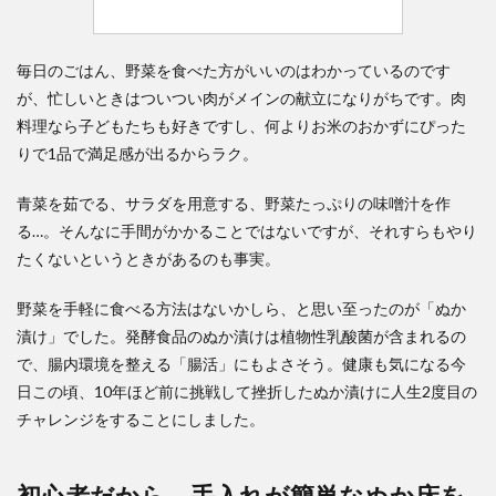
毎日のごはん、野菜を食べた方がいいのはわかっているのです
が、忙しいときはついつい肉がメインの献立になりがちです。肉
料理なら子どもたちも好きですし、何よりお米のおかずにぴった
りで1品で満足感が出るからラク。
青菜を茹でる、サラダを用意する、野菜たっぷりの味噌汁を作
る…。そんなに手間がかかることではないですが、それすらもやり
たくないというときがあるのも事実。
野菜を手軽に食べる方法はないかしら、と思い至ったのが「ぬか
漬け」でした。発酵食品のぬか漬けは植物性乳酸菌が含まれるの
で、腸内環境を整える「腸活」にもよさそう。健康も気になる今
日この頃、10年ほど前に挑戦して挫折したぬか漬けに人生2度目の
チャレンジをすることにしました。
初心者だから、手入れが簡単なぬか床を