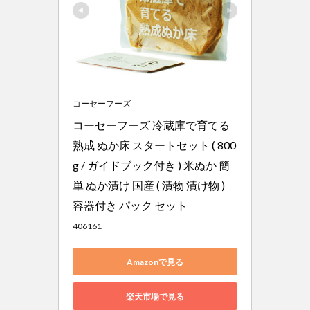
コーセーフーズ
コーセーフーズ 冷蔵庫で育てる 
熟成 ぬか床 スタートセット ( 800
g / ガイドブック付き ) 米ぬか 簡
単 ぬか漬け 国産 ( 漬物 漬け物 ) 
容器付き パック セット
406161
Amazonで見る
楽天市場で見る