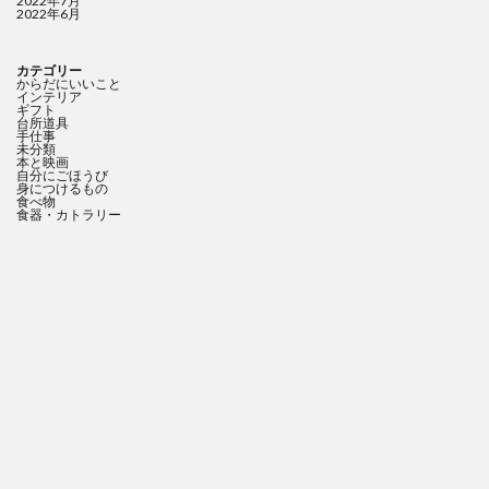
2022年7月
2022年6月
カテゴリー
からだにいいこと
インテリア
ギフト
台所道具
手仕事
未分類
本と映画
自分にごほうび
身につけるもの
食べ物
食器・カトラリー