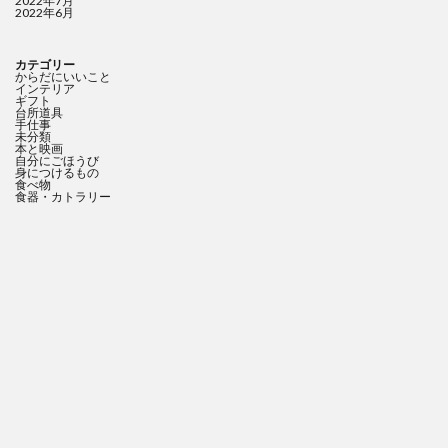
2022年7月
2022年6月
カテゴリー
からだにいいこと
インテリア
ギフト
台所道具
手仕事
未分類
本と映画
自分にごほうび
身につけるもの
食べ物
食器・カトラリー