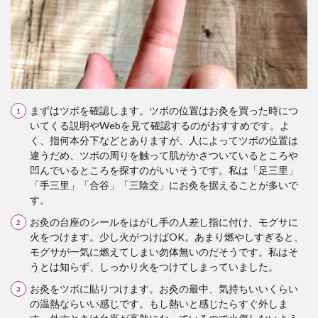
まずはツボを確認します。ツボの位置はお灸を買った時につ
いてくる説明やWebを見て確認するのがおすすめです。よ
く、指何本分下などとありますが、人によってツボの位置は
違うだめ、ツボの周りを触って肌がかさついているところや
凹んでいるところを探すのがいいそうです。私は「足三里」
「手三里」「合谷」「三陰交」にお灸を据えることが多いで
す。
お灸の台座のシールをはがし手の人差し指に付け、モグサに
火をつけます。少し火がつけばOK。あまり燃やしすぎると、
モグサが一気に燃えてしまい勿体無いのだそうです。私はそ
うとは知らず、しっかり火をつけてしまっていました。
お灸をツボに貼りつけます。お灸の最中、気持ちいいくらい
の温熱ならいい感じです。もし熱いと感じたらすぐ外しま