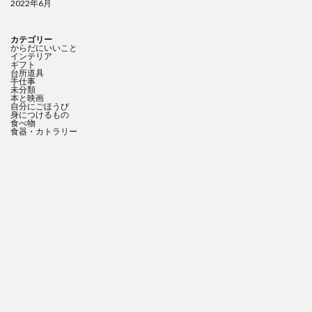
2022年6月
カテゴリー
からだにいいこと
インテリア
ギフト
台所道具
手仕事
未分類
本と映画
自分にごほうび
身につけるもの
食べ物
食器・カトラリー