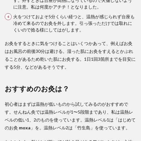
す。外すときは台座が高熱になっているので火傷しないよう
に注意。私は何度かアチチ！となりました。
火をつけておよそ5分くらい経つと、温熱が感じられず台座も
冷めて来るのでお灸を外します。引っ張っただけでは取れに
くいので捻る様にしてはがします。
お灸をするときに気をつけることはいくつかあって、例えばお灸
はお風呂の前後30分は避ける。湿った肌にお灸をすえるとかぶれ
ることがあるため乾いた肌にお灸する。1日1回3箇所までを目安に
する5分、などがあるそうです。
おすすめのお灸は？
初心者はまずは温熱が低いものから試してみるのがおすすめで
す。せんねん灸では温熱レベルが1〜5段階まであり、私は温熱レ
ベルの低い1、2のものを使っています。温熱レベル1は「はじめて
のお灸
moxa
」を。温熱レベル2は「竹生島」を使っています。