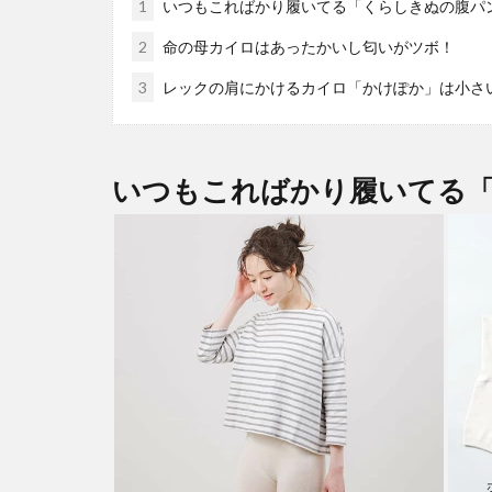
1
いつもこればかり履いてる「くらしきぬの腹パ
2
命の母カイロはあったかいし匂いがツボ！
3
レックの肩にかけるカイロ「かけぽか」は小さ
いつもこればかり履いてる