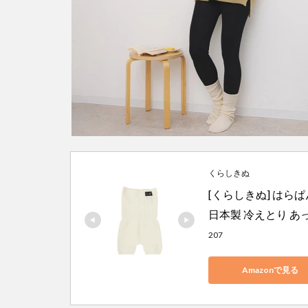
くらしきぬ
[くらしきぬ] はらぱ
日本製 冷えとり あ
207
Amazonで見る