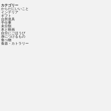
カテゴリー
からだにいいこと
インテリア
ギフト
台所道具
手仕事
未分類
本と映画
自分にごほうび
身につけるもの
食べ物
食器・カトラリー