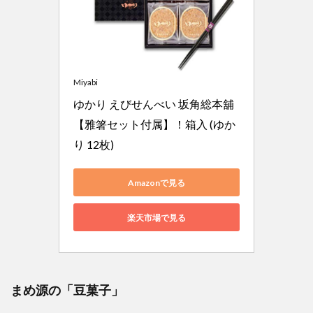
Miyabi
ゆかり えびせんべい 坂角総本舖
【雅箸セット付属】！箱入 (ゆか
り 12枚)
Amazonで見る
楽天市場で見る
まめ源の「豆菓子」