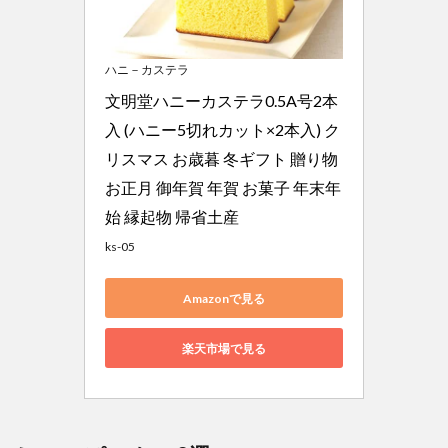
ハニ－カステラ
文明堂ハニーカステラ0.5A号2本
入 (ハニー5切れカット×2本入) ク
リスマス お歳暮 冬ギフト 贈り物 
お正月 御年賀 年賀 お菓子 年末年
始 縁起物 帰省土産
ks-05
Amazonで見る
楽天市場で見る