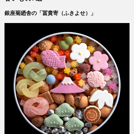
銀座菊廼舎の「冨貴寄（ふきよせ）」