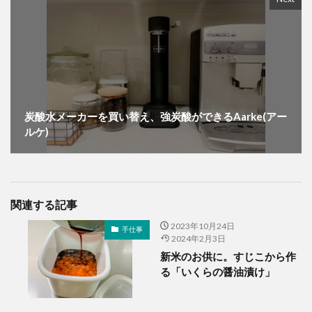
炭酸水メーカーを買い替え、強炭酸ができるAarke(アー
ルケ)
関連する記事
2023年10月24日
手仕事
2024年2月3日
新米のお供に。すじこから作
る「いくらの醤油漬け」