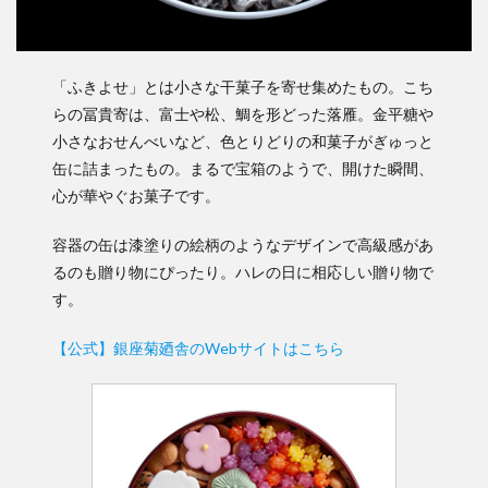
「ふきよせ」とは小さな干菓子を寄せ集めたもの。こち
らの冨貴寄は、富士や松、鯛を形どった落雁。金平糖や
小さなおせんべいなど、色とりどりの和菓子がぎゅっと
缶に詰まったもの。まるで宝箱のようで、開けた瞬間、
心が華やぐお菓子です。
容器の缶は漆塗りの絵柄のようなデザインで高級感があ
るのも贈り物にぴったり。ハレの日に相応しい贈り物で
す。
【公式】銀座菊廼舎のWebサイトはこちら