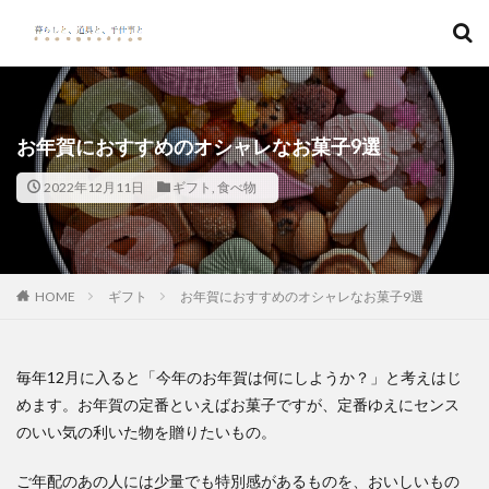
キーワード
カテゴリー
お年賀におすすめのオシャレなお菓子9選
2022年12月11日
ギフト
,
食べ物
検索
HOME
ギフト
お年賀におすすめのオシャレなお菓子9選
毎年12月に入ると「今年のお年賀は何にしようか？」と考えはじ
めます。お年賀の定番といえばお菓子ですが、定番ゆえにセンス
のいい気の利いた物を贈りたいもの。
ご年配のあの人には少量でも特別感があるものを、おいしいもの