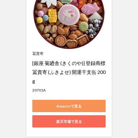
冨貴寄
[銀座 菊廼舎 (きくのや)] 登録商標 
冨貴寄 (ふきよせ) 開運干支缶 200
g
20701A
Amazonで見る
楽天市場で見る