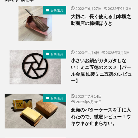
2022年6月27日
2022年9月3日
台所道具
大切に、長く使える山本勝之
助商店の棕櫚ほうき
2023年1月6日
2026年3月3日
台所道具
小さいお鍋がガタガタしな
い！ミニ五徳のススメ【パー
ル金属 鉄製ミニ五徳のレビュ
ー】
2023年7月14日
台所道具
2025年9月18日
念願のバターケースを手に入
れたので、徹底レビュー！ウ
キウキが止まらない。