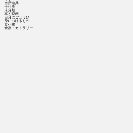
台所道具
手仕事
未分類
本と映画
自分にごほうび
身につけるもの
食べ物
食器・カトラリー