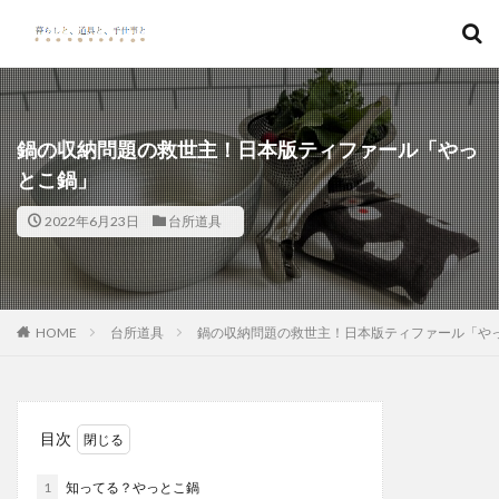
キーワード
カテゴリー
鍋の収納問題の救世主！日本版ティファール「やっ
とこ鍋」
2022年6月23日
台所道具
検索
HOME
台所道具
鍋の収納問題の救世主！日本版ティファール「や
目次
1
知ってる？やっとこ鍋