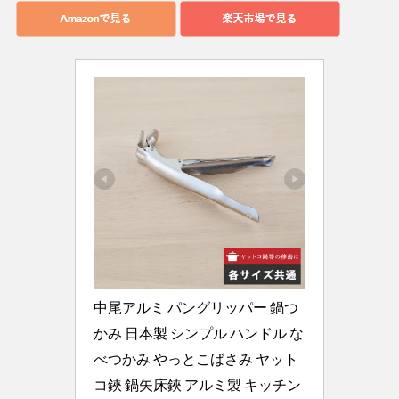
中尾アルミ パングリッパー 鍋つ
かみ 日本製 シンプル ハンドル な
べつかみ やっとこばさみ ヤット
コ鋏 鍋矢床鋏 アルミ製 キッチン