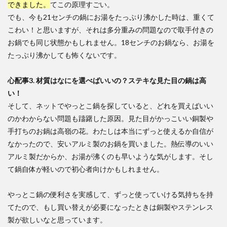
できました。
てこの原理すごい。
でも、今も21センチの鍋にお湯をたっぷり沸かした時は、重くて
こわい！と思いますが、それは多分重みの問題なので取手付きの
お鍋でも同じ状態かもしれません。18センチのお鍋なら、お湯を
たっぷり沸かしても怖くないです。
心配事3. 材質はなにを選べばいいの？ステキな見た目の鍋は高
い！
そして、ネットでやっとこ鍋を探していると、どれを買えばいい
のかわからない問題も躊躇した原因。見た目がかっこいい銅製や
手打ちのお鍋は高嶺の花。わたしは本当にずっと使えるか自信が
なかったので、安いアルミ製のお鍋を買いました。熱伝導のいい
アルミ製だからか、お湯が沸くのも早いような気がします。そし
て鍋自体が軽いので初心者向けかもしれません。
やっとこ鍋の便利さを実感して、ずっと使っていける気持ちを持
てたので、もし買い替えが必要になったときは銅製やステンレス
製が欲しいなと思っています。