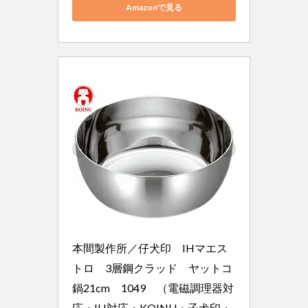
Amazonで見る
本間製作所／仔犬印　IHマエス
トロ　3層鋼クラッド　ヤットコ
鍋21cm　1049　（電磁調理器対
応・IH対応・KOINU・子犬印・