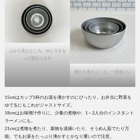
上から見たところ。ゆとりをも
って重なります
横から見たところ。一番多いい
鍋にすっぽり収まる
15cmはカップ1杯のお湯を沸かすのにぴったり。お弁当に野菜を
ゆでるにもこれがジャストサイズ。
18cmはお味噌汁作りに。少量の煮物や、1～2人分のインスタント
ラーメンにも。
21cmは煮物を煮たり、葉物を湯掻いたり、そうめん茹でたり万
能。でもお湯をたっぷり沸かすとかなり重いので注意。