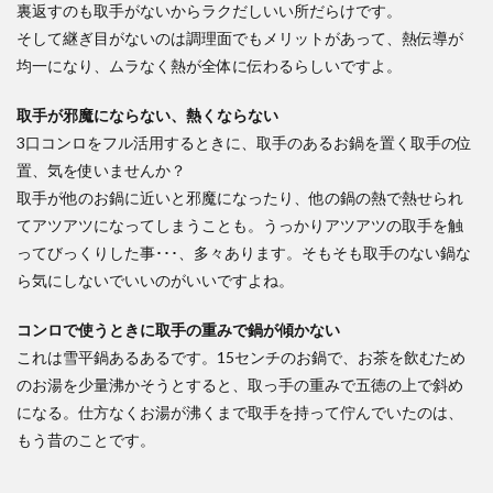
裏返すのも取手がないからラクだしいい所だらけです。
そして継ぎ目がないのは調理面でもメリットがあって、熱伝導が
均一になり、ムラなく熱が全体に伝わるらしいですよ。
取手が邪魔にならない、熱くならない
3口コンロをフル活用するときに、取手のあるお鍋を置く取手の位
置、気を使いませんか？
取手が他のお鍋に近いと邪魔になったり、他の鍋の熱で熱せられ
てアツアツになってしまうことも。うっかりアツアツの取手を触
ってびっくりした事･･･、多々あります。そもそも取手のない鍋な
ら気にしないでいいのがいいですよね。
コンロで使うときに取手の重みで鍋が傾かない
これは雪平鍋あるあるです。15センチのお鍋で、お茶を飲むため
のお湯を少量沸かそうとすると、取っ手の重みで五徳の上で斜め
になる。仕方なくお湯が沸くまで取手を持って佇んでいたのは、
もう昔のことです。