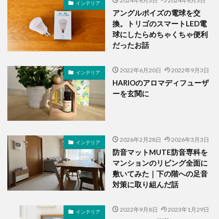
2024年6月3日
2024年6月3日
インテリア
アングルポイズの電球を交
換。トリゴのスマートLED電
球にしたらめちゃくちゃ便利
だったお話
2022年6月20日
2022年9月3日
インテリア
HARIOのアロマディフューザ
ーを玄関に
2026年2月28日
2026年3月3日
インテリア
防音マットMUTE防音専科を
マンションのリビング全面に
敷いてみた｜下の階への足音
対策に取り組んだ話
2022年9月8日
2023年1月29日
インテリア