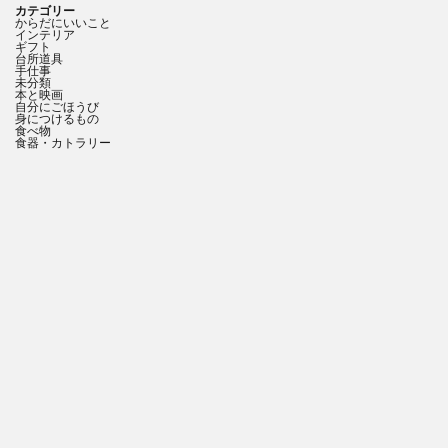
カテゴリー
からだにいいこと
インテリア
ギフト
台所道具
手仕事
未分類
本と映画
自分にごほうび
身につけるもの
食べ物
食器・カトラリー