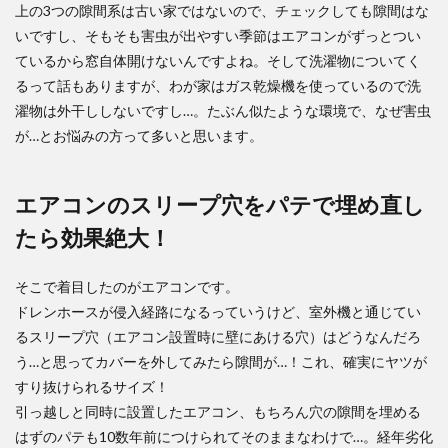
上の3つの隙間系は古い家ではないので、チェックしても隙間はな
いですし、そもそも害虫が出やすい季節はエアコンがずっとつい
ているから窓自体開けないんですよね。そして洗濯物についてく
るって話もありますが、わが家はガス乾燥機を使っているので洗
濯物は外干ししないですし…。たぶん似たような環境で、なぜ害虫
が…とお悩みの方って多いと思います。
エアコンのスリープ穴をパテで埋め直し
たら効果絶大！
そこで着目したのがエアコンです。
ドレンホースが侵入経路になるっていうけど、室外機と通じてい
るスリープ穴（エアコン設置時に壁にあける穴）はどうなんだろ
う…と思ってカバーを外してみたら隙間が…！これ、確実にヤツが
すり抜けられるサイズ！
引っ越しと同時に設置したエアコン、もちろん穴の隙間を埋める
はずのパテも10数年前につけられてそのままなわけで…。経年劣化