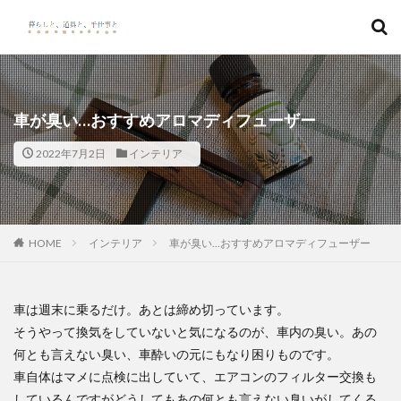
キーワード
カテゴリー
車が臭い…おすすめアロマディフューザー
2022年7月2日
インテリア
検索
HOME
インテリア
車が臭い…おすすめアロマディフューザー
車は週末に乗るだけ。あとは締め切っています。
そうやって換気をしていないと気になるのが、車内の臭い。
あの
何とも言えない臭い、車酔いの元にもなり困りものです。
車自体はマメに点検に出していて、エアコンのフィルター交換も
しているんですが
どうしてもあの何とも言えない臭いがしてくる