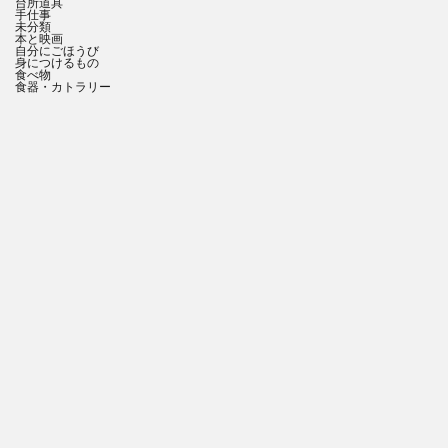
台所道具
手仕事
未分類
本と映画
自分にごほうび
身につけるもの
食べ物
食器・カトラリー