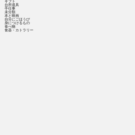
ギフト
台所道具
手仕事
未分類
本と映画
自分にごほうび
身につけるもの
食べ物
食器・カトラリー