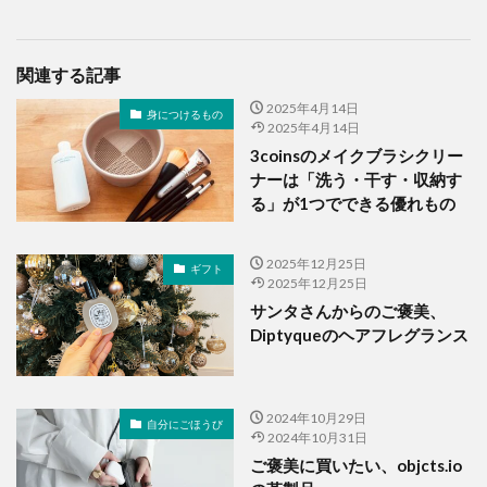
関連する記事
2025年4月14日
身につけるもの
2025年4月14日
3coinsのメイクブラシクリー
ナーは「洗う・干す・収納す
る」が1つでできる優れもの
2025年12月25日
ギフト
2025年12月25日
サンタさんからのご褒美、
Diptyqueのヘアフレグランス
2024年10月29日
自分にごほうび
2024年10月31日
ご褒美に買いたい、objcts.io